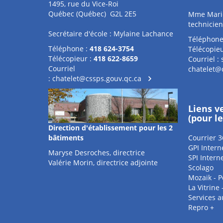
1495, rue du Vice-Roi
Québec (Québec) G2L 2E5
Mme Marie
technicien
Secrétaire d'école : Mylaine Lachance
Téléphone
Téléphone :
418 624-3754
Télécopieu
Télécopieur :
418 622-8659
Courriel :
Courriel
chatelet@
:
chatelet@cssps.gouv.qc.ca
Liens v
(pour l
Direction d'établissement pour les 2
bâtiments
Courrier 3
GPI Intern
Maryse Desroches, directrice
SPI Intern
Valérie Morin, directrice adjointe
Scolago
Mozaik - P
La Vitrine
Services 
Repro +