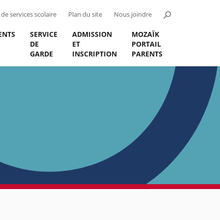
de services scolaire
Plan du site
Nous joindre
ENTS
SERVICE
ADMISSION
MOZAÏK
DE
ET
PORTAIL
GARDE
INSCRIPTION
PARENTS