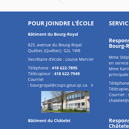
POUR JOINDRE L’ÉCOLE
SERVIC
Bâtiment du Bourg-Royal
Respons
825, avenue du Bourg-Royal
Bourg-R
Québec (Québec) G2L 1W8
Mme Stéph
Secrétaire d’école : Louise Mercier
en service
Téléphone :
418 622-7895
Mme Karina
Télécopieur :
418 622-7949
principale
Courriel
Téléphone
:
bourgroyal@cssps.gouv.qc.ca
Télécopieu
Courriel :
chatelet@
Respons
Bâtiment du Châtelet
Châtele