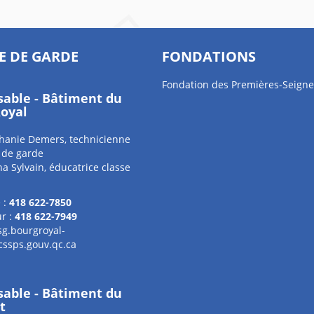
E DE GARDE
FONDATIONS
Fondation des Premières-Seigne
able - Bâtiment du
oyal
anie Demers, technicienne
 de garde
 Sylvain, éducatrice classe
 :
418 622-7850
r :
418 622-7949
sg.bourgroyal-
cssps.gouv.qc.ca
able - Bâtiment du
t