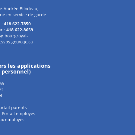
-Andrée Bilodeau,
ne en service de garde
 :
418 622-7850
r :
418 622-8659
sg.bourgroyal-
cssps.gouv.qc.ca
ers les applications
e personnel)
65
et
et
ortail parents
 - Portail employés
aux employés